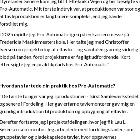
styretavler. Senere kom jeg til IT Elteknik i Vejen og her besøgte vi
Pro-Automatic. Mit første indtryk var, at produktionen var stor o
at tavleproduktion er langt mere kompleks, end jeg havde
forstillet mig.
I 2025 mødte jeg Pro-Automatic igen på en karrieremesse på
Fredericia Maskinmesterskole. Her talte jeg med Christoffer
Iversen om projektering af eltavler – og samtalen gav mig virkelig
blod på tanden, fordi projekterne er fagligt udfordrende. Kort
efter søgte jeg en praktikplads hos Pro-Automatic."
Hvordan startede din praktik hos Pro-Automatic?
"De første to uger var jeg i produktionen - først Samleværkstedet
og senere i Fordeling. Her gav erfarne tavlemontører gav mig en
grundig introduktion til produktion og opbygning af eltavler.
Derefter fortsatte jeg i projektafdelingen, hvor jeg fik Lau L.
Sørensen som mentor. Jeg arbejdede med fordelingstavler, som
gruppetavler og pladekapslede tavler, hvor opgavernes