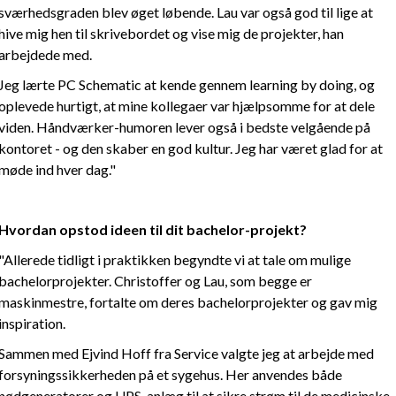
sværhedsgraden blev øget løbende. Lau var også god til lige at
hive mig hen til skrivebordet og vise mig de projekter, han
arbejdede med.
Jeg lærte PC Schematic at kende gennem learning by doing, og
oplevede hurtigt, at mine kollegaer var hjælpsomme for at dele
viden. Håndværker-humoren lever også i bedste velgående på
kontoret - og den skaber en god kultur. Jeg har været glad for at
møde ind hver dag."
Hvordan opstod ideen til dit bachelor-projekt?
"Allerede tidligt i praktikken begyndte vi at tale om mulige
bachelorprojekter. Christoffer og Lau, som begge er
maskinmestre, fortalte om deres bachelorprojekter og gav mig
inspiration.
Sammen med Ejvind Hoff fra Service valgte jeg at arbejde med
forsyningssikkerheden på et sygehus. Her anvendes både
nødgeneratorer og UPS-anlæg til at sikre strøm til de medicinske