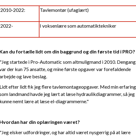
2010-2022:
Tavlemontør (ufaglært)
2022-
I voksenlære som automatiktekniker
Kan du fortælle lidt om din baggrund og din første tid i PRO?
"Jeg startede i Pro-Automatic som altmuligmand i 2010. Dengang
var der kun 75 ansatte, og mine første opgaver var forefaldende
arbejde og lave beslag.
Lidt efter lidt fik jeg flere tavlemontageopgaver. Med min erfaring
som landmand havde jeg lært at læse hydraulikdiagrammer, så jeg
kunne nemt lære at læse el-diagrammerne."
Hvordan har din oplæringen været?
"Jeg elsker udfordringer, og har altid været nysgerrig på at lære