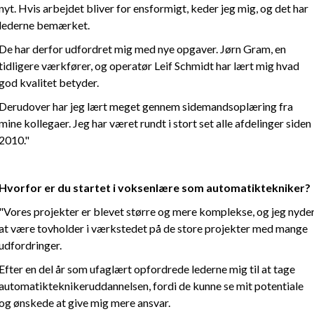
nyt. Hvis arbejdet bliver for ensformigt, keder jeg mig, og det har
lederne bemærket.
De har derfor udfordret mig med nye opgaver. Jørn Gram, en
tidligere værkfører, og operatør Leif Schmidt har lært mig hvad
god kvalitet betyder.
Derudover har jeg lært meget gennem sidemandsoplæring fra
mine kollegaer. Jeg har været rundt i stort set alle afdelinger siden
2010."
Hvorfor er du startet i voksenlære som automatiktekniker?
"Vores projekter er blevet større og mere komplekse, og jeg nyde
at være tovholder i værkstedet på de store projekter med mange
udfordringer.
Efter en del år som ufaglært opfordrede lederne mig til at tage
automatikteknikeruddannelsen, fordi de kunne se mit potentiale
og ønskede at give mig mere ansvar.