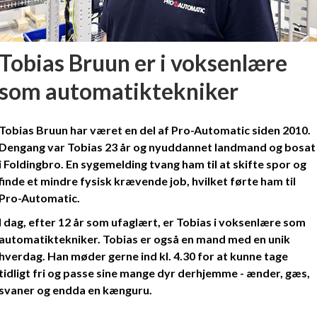
Tobias Bruun er i voksenlære
som automatiktekniker
Tobias Bruun har været en del af Pro-Automatic siden 2010.
Dengang var Tobias 23 år og nyuddannet landmand og bosat
i Foldingbro. En sygemelding tvang ham til at skifte spor og
finde et mindre fysisk krævende job, hvilket førte ham til
Pro-Automatic.
I dag, efter 12 år som ufaglært, er Tobias i voksenlære som
automatiktekniker. Tobias er også en mand med en unik
hverdag. Han møder gerne ind kl. 4.30 for at kunne tage
tidligt fri og passe sine mange dyr derhjemme - ænder, gæs,
svaner og endda en kænguru.