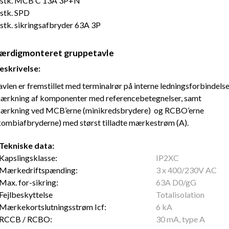
 stk. MCB C 13A 3P+N
 stk. SPD
 stk. sikringsafbryder 63A 3P
ærdigmonteret gruppetavle
eskrivelse:
avlen er fremstillet med terminalrør på interne ledningsforbindelse
ærkning af komponenter med referencebetegnelser, samt
ærkning ved MCB’erne (minikredsbrydere) og RCBO’erne
kombiafbryderne) med størst tilladte mærkestrøm (A).
Tekniske data:
Kapslingsklasse:
IP2XC
Mærkedriftspænding:
3 x 400/
230V AC
Max. for-sikring:
63A D0/gG
Fejlbeskyttelse
Totalisolation
Mærkekortslutningsstrøm Icf:
6 kA
RCCB / RCBO:
30 mA, type A