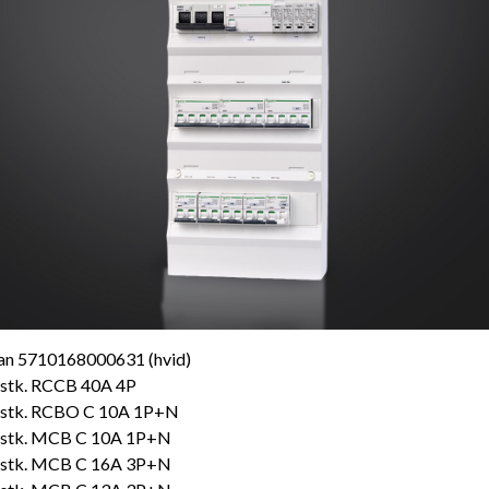
an 5710168000631 (hvid)
 stk. RCCB 40A 4P
 stk. RCBO C 10A 1P+N
 stk. MCB C 10A 1P+N
 stk. MCB C 16A 3P+N