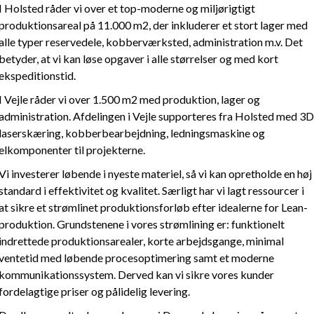
I Holsted råder vi over et top-moderne og miljørigtigt
produktionsareal på 11.000 m2, der inkluderer et stort lager med
alle typer reservedele, kobberværksted, administration m.v. Det
betyder, at vi kan løse opgaver i alle størrelser og med kort
ekspeditionstid.
I Vejle råder vi over 1.500 m2 med produktion, lager og
administration. Afdelingen i Vejle supporteres fra Holsted med 3D
laserskæring, kobberbearbejdning, ledningsmaskine og
elkomponenter til projekterne.
Vi investerer løbende i nyeste materiel, så vi kan opretholde en høj
standard i effektivitet og kvalitet. Særligt har vi lagt ressourcer i
at sikre et strømlinet produktionsforløb efter idealerne for Lean-
produktion. Grundstenene i vores strømlining er: funktionelt
indrettede produktionsarealer, korte arbejdsgange, minimal
ventetid med løbende procesoptimering samt et moderne
kommunikationssystem. Derved kan vi sikre vores kunder
fordelagtige priser og pålidelig levering.