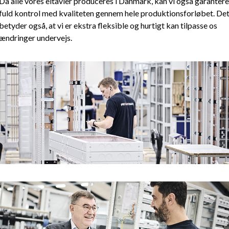
Da alle vores eltavler produceres i Danmark, kan vi også garantere
fuld kontrol med kvaliteten gennem hele produktionsforløbet. De
betyder også, at vi er ekstra fleksible og hurtigt kan tilpasse os
ændringer undervejs.