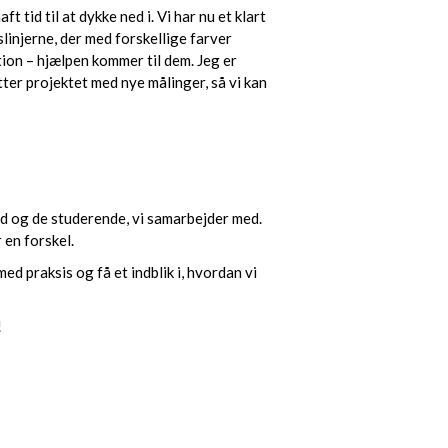
 tid til at dykke ned i. Vi har nu et klart
linjerne, der med forskellige farver
tion – hjælpen kommer til dem. Jeg er
tter projektet med nye målinger, så vi kan
d og de studerende, vi samarbejder med.
 en forskel.
d praksis og få et indblik i, hvordan vi
!