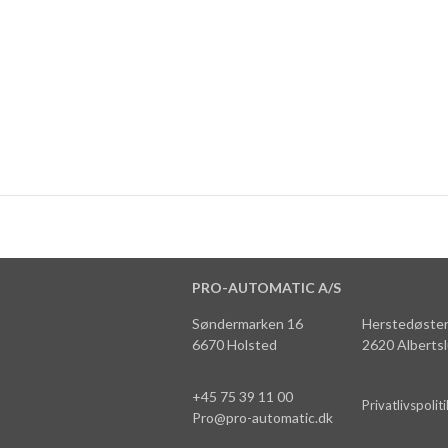
PRO-AUTOMATIC A/S
Søndermarken 16
Herstedøster
6670 Holsted
2620 Alberts
+45 75 39 11 00
Privatlivspoliti
Pro@pro-automatic.dk