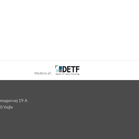
lmagervej 19 A
0 Vejle