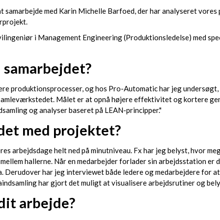
 at samarbejde med Karin Michelle Barfoed, der har analyseret vores
rprojekt.
 civilingeniør i Management Engineering (Produktionsledelse) med spe
d samarbejdet?
ere produktionsprocesser, og hos Pro-Automatic har jeg undersøgt, 
samleværkstedet. Målet er at opnå højere effektivitet og kortere ge
ndsamling og analyser baseret på LEAN-principper."
det med projektet?
res arbejdsdage helt ned på minutniveau. Fx har jeg belyst, hvor meg
mellem hallerne. Når en medarbejder forlader sin arbejdsstation er d
. Derudover har jeg interviewet både ledere og medarbejdere for at 
aindsamling har gjort det muligt at visualisere arbejdsrutiner og belys
 dit arbejde?