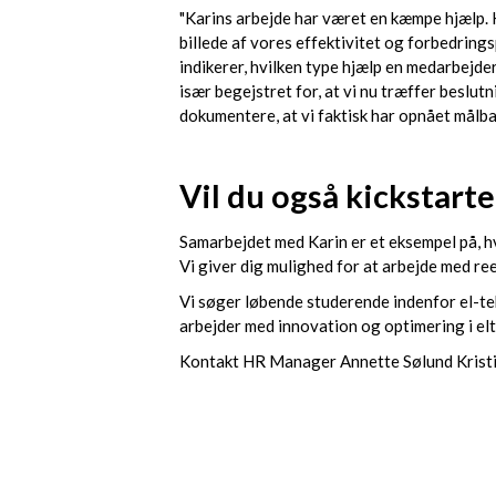
"Karins arbejde har været en kæmpe hjælp. Hun
billede af vores effektivitet og forbedrings
indikerer, hvilken type hjælp en medarbejde
især begejstret for, at vi nu træffer beslut
dokumentere, at vi faktisk har opnået målba
Vil du også kickstart
Samarbejdet med Karin er et eksempel på, 
Vi giver dig mulighed for at arbejde med ree
Vi søger løbende studerende indenfor el-tek
arbejder med innovation og optimering i el
Kontakt HR Manager Annette Sølund Krist