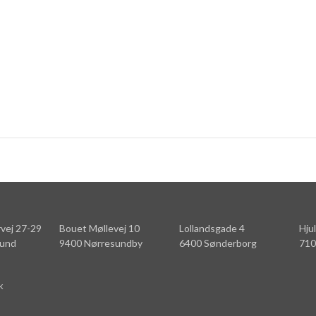
vej 27-29
Bouet Møllevej 10
Lollandsgade 4
Hju
lund
9400 Nørresundby
6400 Sønderborg
710
k