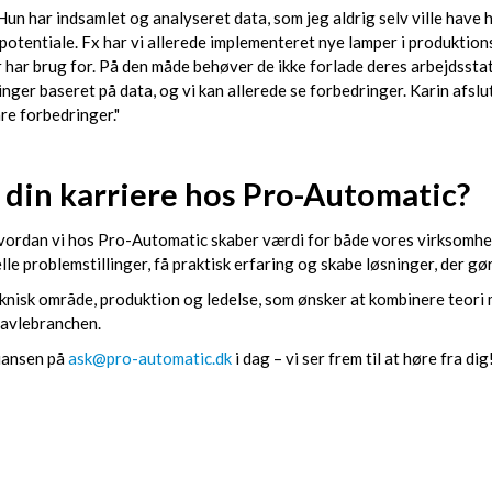
 har indsamlet og analyseret data, som jeg aldrig selv ville have haft
potentiale. Fx har vi allerede implementeret nye lamper i produktions
r har brug for. På den måde behøver de ikke forlade deres arbejdssta
ninger baseret på data, og vi kan allerede se forbedringer. Karin afslu
re forbedringer."
e din karriere hos Pro-Automatic?
hvordan vi hos Pro-Automatic skaber værdi for både vores virksomhe
lle problemstillinger, få praktisk erfaring og skabe løsninger, der gør
nisk område, produktion og ledelse, som ønsker at kombinere teori me
tavlebranchen.
iansen på
ask@pro-automatic.dk
i dag – vi ser frem til at høre fra dig