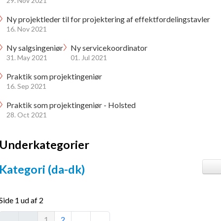
29. Nov 2021
Ny projektleder til for projektering af effektfordelingstavler
16. Nov 2021
Ny salgsingeniør
Ny servicekoordinator
31. May 2021
01. Jul 2021
Praktik som projektingeniør
16. Sep 2021
Praktik som projektingeniør - Holsted
28. Oct 2021
Underkategorier
Kategori (da-dk)
Side 1 ud af 2
1
2